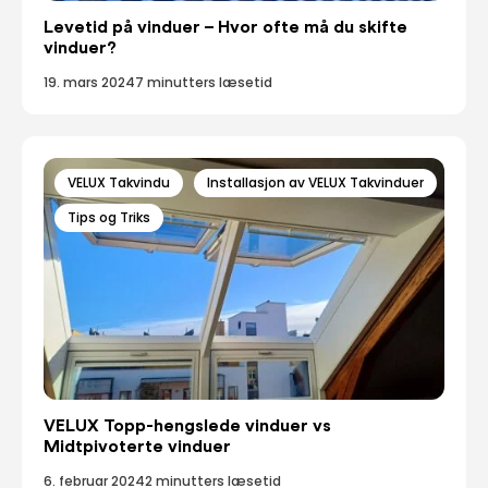
Levetid på vinduer – Hvor ofte må du skifte
vinduer?
19. mars 2024
7 minutters læsetid
VELUX Takvindu
Installasjon av VELUX Takvinduer
Tips og Triks
VELUX Topp-hengslede vinduer vs
Midtpivoterte vinduer
6. februar 2024
2 minutters læsetid