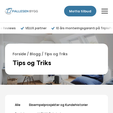
Motta tilbud
e Reviews
VELUX partner
10 års monteringsgaranti på TriplePro
Forside
/
Blogg
/
Tips og Triks
Tips og Triks
Alle
Eksempelprosjekter og Kundehistorier