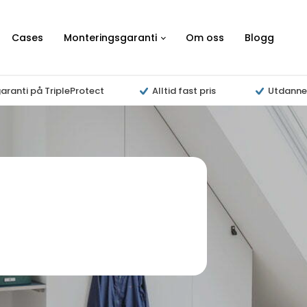
Cases
Monteringsgaranti
Om oss
Blogg
aranti på TripleProtect
Alltid fast pris
Utdanne