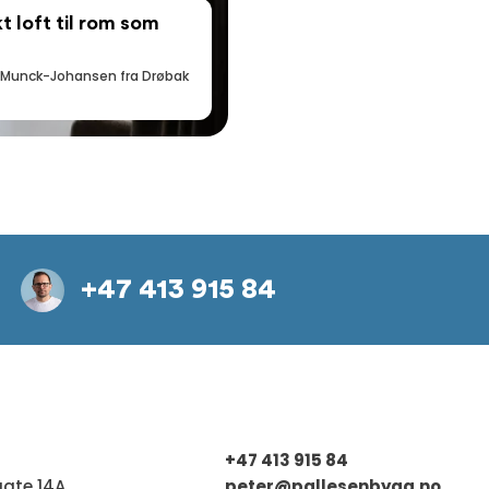
 loft til rom som
ka Munck-Johansen fra Drøbak
+47 413 915 84
+47 413 915 84
gate 14A
peter@pallesenbygg.no