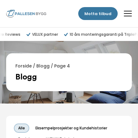
Motta tilbud
le Reviews
VELUX partner
10 års monteringsgaranti på TripleP
Forside
/
Blogg
/
Page 4
Blogg
Alle
Eksempelprosjekter og Kundehistorier