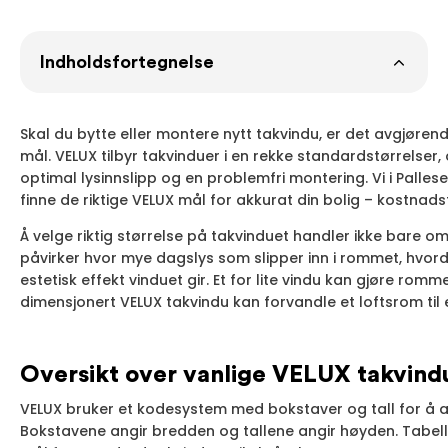
Indholdsfortegnelse
Skal du bytte eller montere nytt takvindu, er det avgjørend
mål. VELUX tilbyr takvinduer i en rekke standardstørrelser,
optimal lysinnslipp og en problemfri montering. Vi i Palle
finne de riktige VELUX mål for akkurat din bolig – kostnadsf
Å velge riktig størrelse på takvinduet handler ikke bare om å
påvirker hvor mye dagslys som slipper inn i rommet, hvord
estetisk effekt vinduet gir. Et for lite vindu kan gjøre romme
dimensjonert VELUX takvindu kan forvandle et loftsrom til
Oversikt over vanlige VELUX takvindu
VELUX bruker et kodesystem med bokstaver og tall for å an
Bokstavene angir bredden og tallene angir høyden. Tabell