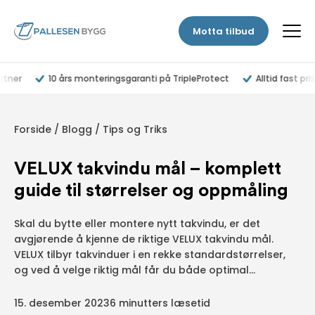
Motta tilbud
tner
10 års monteringsgaranti på TripleProtect
Alltid fast pris
Forside
/
Blogg
/
Tips og Triks
VELUX takvindu mål – komplett
guide til størrelser og oppmåling
Skal du bytte eller montere nytt takvindu, er det
avgjørende å kjenne de riktige VELUX takvindu mål.
VELUX tilbyr takvinduer i en rekke standardstørrelser,
og ved å velge riktig mål får du både optimal...
15. desember 2023
6 minutters læsetid