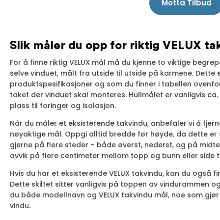
Motta Tilbud
Slik måler du opp for riktig VELUX ta
For å finne riktig VELUX mål må du kjenne to viktige beg
selve vinduet, målt fra utside til utside på karmene. Dette
produktspesifikasjoner og som du finner i tabellen ovenfor
taket der vinduet skal monteres. Hullmålet er vanligvis ca
plass til foringer og isolasjon.
Når du måler et eksisterende takvindu, anbefaler vi å fjern
nøyaktige mål. Oppgi alltid bredde før høyde, da dette er
gjerne på flere steder – både øverst, nederst, og på midte
avvik på flere centimeter mellom topp og bunn eller side ti
Hvis du har et eksisterende VELUX takvindu, kan du også fi
Dette skiltet sitter vanligvis på toppen av vindurammen og 
du både modellnavn og VELUX takvindu mål, noe som gjør de
vindu.