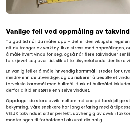
Vanlige feil ved oppmåling av takvin
Ta god tid når du måler opp – det er den viktigste regel
alt du trenger av verktøy. Ikke stress med oppmålingen, o
å måle hvert vindu for seg, også når flere takvinduer ser l
forskjøvet seg over tid, slik at to tilsynelatende identiske 
En vanlig feil er å måle innvendig karmmål i stedet for utv
mindre enn de utvendige, og du risikerer å bestille et vindu
forveksle karmmål med hullmål. Husk at hullmålet inkludere
derfor alltid er større enn selve vinduet.
Oppdager du store avvik mellom målene på forskjellige sted
bekymring. Våre snekkere har lang erfaring med å tilpasse 
VELUX takvinduet sitter perfekt, uavhengig av avvik i takko
monteringen til forholdene i akkurat din bolig.