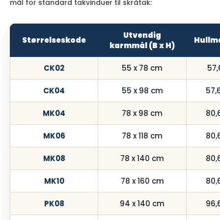
mål for standard takvinduer til skråtak:
Utvendig
Størrelseskode
Hullmå
karmmål (B x H)
CK02
55 x 78 cm
57,
CK04
55 x 98 cm
57,
MK04
78 x 98 cm
80,
MK06
78 x 118 cm
80,
MK08
78 x 140 cm
80,
MK10
78 x 160 cm
80,
PK08
94 x 140 cm
96,