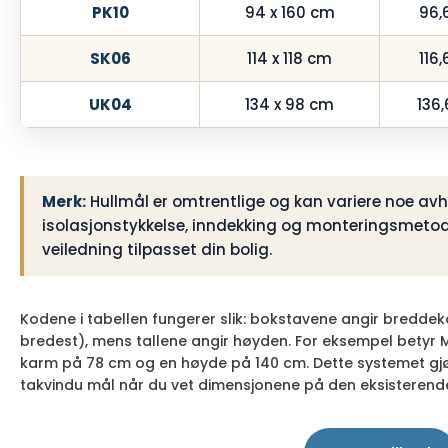
PK10
94 x 160 cm
96,
SK06
114 x 118 cm
116,
UK04
134 x 98 cm
136,
Merk:
Hullmål er omtrentlige og kan variere noe av
isolasjonstykkelse, inndekking og monteringsmetod
veiledning tilpasset din bolig.
Kodene i tabellen fungerer slik: bokstavene angir breddek
bredest), mens tallene angir høyden. For eksempel betyr
karm på 78 cm og en høyde på 140 cm. Dette systemet gjør 
takvindu mål når du vet dimensjonene på den eksisterende