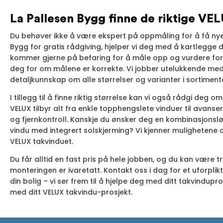
La Pallesen Bygg finne de riktige VE
Du behøver ikke å være ekspert på oppmåling for å få nye
Bygg for gratis rådgiving, hjelper vi deg med å kartlegge 
kommer gjerne på befaring for å måle opp og vurdere forh
deg for om målene er korrekte. Vi jobber utelukkende med
detaljkunnskap om alle størrelser og varianter i sortiment
I tillegg til å finne riktig størrelse kan vi også rådgi deg
VELUX tilbyr alt fra enkle topphengslete vinduer til avans
og fjernkontroll. Kanskje du ønsker deg en kombinasjonsløs
vindu med integrert solskjerming? Vi kjenner mulighetene 
VELUX takvinduet.
Du får alltid en fast pris på hele jobben, og du kan være t
monteringen er ivaretatt. Kontakt oss i dag for et uforplik
din bolig – vi ser frem til å hjelpe deg med ditt takvindupro
med ditt VELUX takvindu-prosjekt.