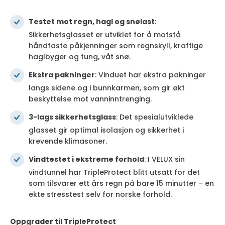
Testet mot regn, hagl og snølast
:
Sikkerhetsglasset er utviklet for å motstå
håndfaste påkjenninger som regnskyll, kraftige
haglbyger og tung, våt snø.
Ekstra pakninger
: Vinduet har ekstra pakninger
langs sidene og i bunnkarmen, som gir økt
beskyttelse mot vanninntrenging.
3-lags sikkerhetsglass
: Det spesialutviklede
glasset gir optimal isolasjon og sikkerhet i
krevende klimasoner.
Vindtestet i ekstreme forhold
: I VELUX sin
vindtunnel har TripleProtect blitt utsatt for det
som tilsvarer ett års regn på bare 15 minutter – en
ekte stresstest selv for norske forhold.
Oppgrader til TripleProtect